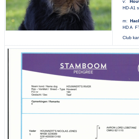
v:
Houw
HD-A1 s
m:
Hach
HD A FT
Club ka