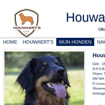
Houwa
Offic
HOME
HOUWAERT'S
MIJN HONDEN
NA
Houw
Geb. 18
N.H.S.
Chipnr.
DM N/A
D Locu
Showres
Gedrags