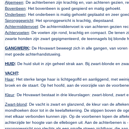
Algemeen
: De achterbenen zijn krachtig en, van achteren gezien, r
Bovenbeen
: Het bovenbeen is goed gespierd en matig gehoekt.
Onderbeen
: Het onderbeen is matig gehoekt geplaatst en zeer goed
Spronggewricht
: Het spronggewricht is krachtig, diepstaand.
Achtermiddenvoet
: De achtermiddenvoet is van achteren gezien rech
Achtervoeten
: De voeten zijn rond, krachtig en compact. De tenen z
zwarte honden zijn zwart gepigmenteerd, de teennagels bij blonde
GANGWERK
:
De Hovawart beweegt zich in alle gangen, van voren en
met goede achterhandstuwing.
HUID
:
De huid sluit in zijn geheel strak aan. Bij zwart-blonde en z
VACHT
:
Haar
: Het sterke lange haar is lichtgegolfd en aanliggend, met wein
broek en de staart. Op het hoofd, aan de voorzijde van de voorbenen
Kleur
: De Hovawart bestaat in drie kleurslagen: zwart-blond, zwart e
Zwart-blond
: De vacht is zwart en glanzend, de kleur van de afteke
mondhoeken door tot in de keelaftekening. De stippen boven de ogen 
met elkaar verbonden kunnen zijn. Op de voorbenen lopen de afteke
achterzijde ter hoogte van de ellebogen uit. Aan de achterbenen is 
spronggewricht nog slechts als een smalle streep zichtbaar, die aan