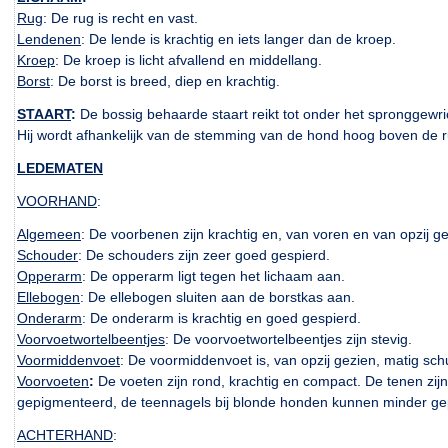
Rug
: De rug is recht en vast.
Lendenen
: De lende is krachtig en iets langer dan de kroep.
Kroep
: De kroep is licht afvallend en middellang.
Borst
: De borst is breed, diep en krachtig.
STAART
:
De bossig behaarde staart reikt tot onder het spronggewric
Hij wordt afhankelijk van de stemming van de hond hoog boven de 
LEDEMATEN
VOORHAND
:
Algemeen
: De voorbenen zijn krachtig en, van voren en van opzij g
Schouder
: De schouders zijn zeer goed gespierd.
Opperarm
: De opperarm ligt tegen het lichaam aan.
Ellebogen
: De ellebogen sluiten aan de borstkas aan.
Onderarm
: De onderarm is krachtig en goed gespierd.
Voorvoetwortelbeentjes
: De voorvoetwortelbeentjes zijn stevig.
Voormiddenvoet
: De voormiddenvoet is, van opzij gezien, matig schu
Voorvoeten
:
De voeten zijn rond, krachtig en compact. De tenen zij
gepigmenteerd, de teennagels bij blonde honden kunnen minder ge
ACHTERHAND
: