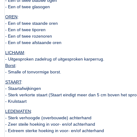
- Een of twee blauwe ogen
- Een of twee glasogen
OREN
:
- Een of twee staande oren
- Een of twee tiporen
- Een of twee rozenoren
- Een of twee afstaande oren
LICHAAM
:
- Uitgesproken zadelrug of uitgesproken karperrug.
Borst
:
- Smalle of tonvormige borst.
STAART
:
- Staartafwijkingen
- Sterk verkorte staart (Staart eindigt meer dan 5 cm boven het spr
- Krulstaart
LEDEMATEN
:
- Sterk verhoogde (overbouwde) achterhand
- Zeer steile hoeking in voor- en/of achterhand
- Extreem sterke hoeking in voor- en/of achterhand