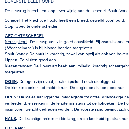
BOVENSTE DEEL HOOFD:
De neusrug is recht en loopt evenwijdig aan de schedel. Snuit (vang
Schedel
: Het krachtige hoofd heeft een breed, gewelfd voorhoofd.
Stop
: Goed te onderscheiden.
GEZICHTSSCHEDEL
:
Neusspiegel
:
De neusgaten zijn goed ontwikkeld. Bij zwart-blonde e
(‘Wechselnase’) is bij blonde honden toegelaten.
Snuit (vang)
: De snuit is krachtig, zowel van opzij als ook van boven 
Lippen
: Ze sluiten goed aan.
Kiezen/tanden
: De Hovawart heeft een volledig, krachtig schaargeb
toegelaten.
OGEN
:
De ogen zijn ovaal, noch uitpuilend noch diepliggend.
De kleur is donker- tot middelbruin. De oogleden sluiten goed aan.
OREN
:
De losjes aanliggende, middelgrote tot grote, driehoekige h
verbredend, en reiken in de lengte minstens tot de liphoeken. De hoek
naar voren gericht gedragen worden. De voorste rand bevindt zich 
HALS
:
De krachtige hals is middellang, en de keelhuid ligt strak aan
LICHAAM
: