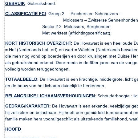
GEBRUIK
: Gebruikshond.
CLASSIFICATIE FCI
: Groep 2 Pinchers en Schnauzers –
Molossers – Zwitserse Sennenhonden
Sectie 2.2 Molossers, Berghonden.
Met werktest (africhtingscertificaat).
KORT HISTORISCH OVERZICHT
:
De Hovawart is een heel oude Du
= Hof (Nederlands hof, erf) en wart = Wächter (Nederlands bewaker)
die men nog vond op boerderijen en door kruisingen met Duitse Her
als gebruikshond erkend. Door reeds in de 60er jaren van de vorige
volledig worden teruggedrongen.
TOTAALBEELD
:
De Hovawart is een krachtige, middelgrote, licht g
en de bouw van het lichaam duidelijk te herkennen.
BELANGRIJKE LICHAAMSVERHOUDINGEN
:
Schouderhoogte : lic
GEDRAG/KARAKTER:
De Hovawart is een erkende, veelzijdige geb
hij zelfzeker en belastbaar. Hij heeft een gemiddeld temperament e
familie maken hem vooral geschikt als uitstekende familiehond, wa
HOOFD