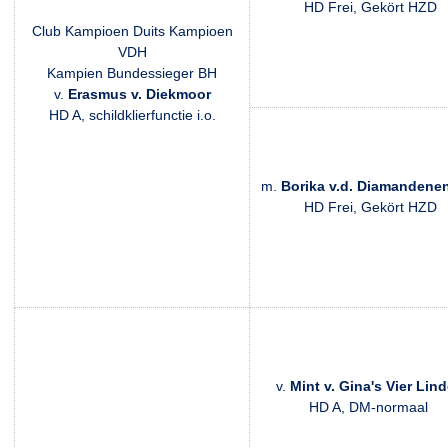
HD Frei, Gekört HZD
Club Kampioen Duits Kampioen
VDH
Kampien Bundessieger BH
v.
Erasmus v. Diekmoor
HD A, schildklierfunctie i.o.
m.
Borika v.d. Diamandene
HD Frei, Gekört HZD
v.
Mint v. Gina's Vier Lin
HD A, DM-normaal