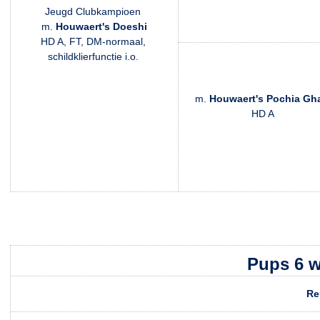
Jeugd Clubkampioen
m.
Houwaert's Doeshi
HD A, FT, DM-normaal,
schildklierfunctie i.o.
m.
Houwaert's Pochia Gh
HD A
Pups 6 
Re