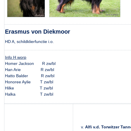
Erasmus von Diekmoor
HD A, schildklierfunctie i.o.
Info H worp
Homer Jackson R zw/bl
Han Arie R zw/bl
Hatto Balder R zw/bl
Honoree Aylie T zw/bl
Hilke T zw/bl
Halka T zw/bl
v.
Alfi v.d. Torwitzer Tan