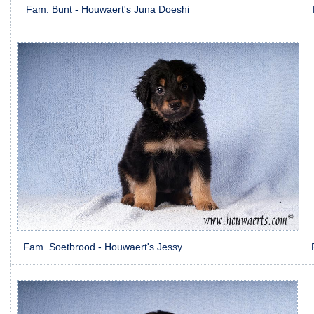
Fam. Bunt - Houwaert's Juna Doeshi Fam. v.d Ve
Fam. Soetbrood - Houwaert's Jessy Fam. van W