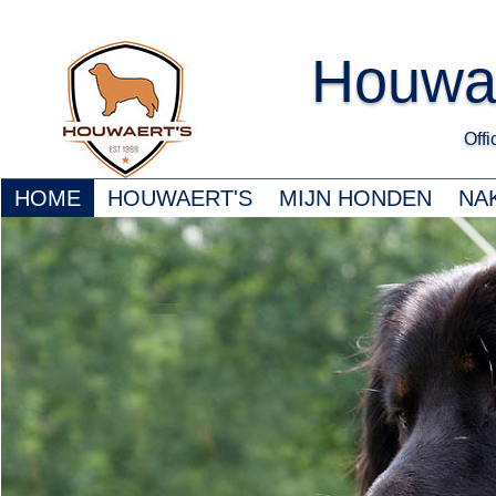
Houwa
Offic
HOME
HOUWAERT'S
MIJN HONDEN
NA