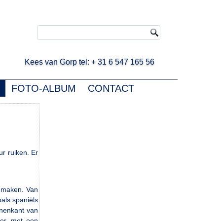
ees van Gorp tel: + 31 6 547 165 56
FOTO-ALBUM
CONTACT
r ruiken. Er
e maken. Van
als spaniëls
nnenkant van
ger, met een