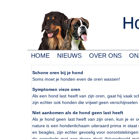
Ho
HOME
NIEUWS
OVER ONS
ON
Schone oren bij je hond
Soms moet je honden even de oren wassen!
Symptomen vieze oren
Als een hond last heeft van zijn oren, gaat hij vaak 
zijn echter ook honden die vrijwel geen verschijnsele
Niet aankomen als de hond geen last heeft
Als je hond geen last heeft van zijn oren, kun je e
nature is een hondenlichaam uiteraard prima in sta
en beagles, zijn echter gevoelig voor oorontstekinge
de oorschelp met een droge doek (bijvoorbeeld met