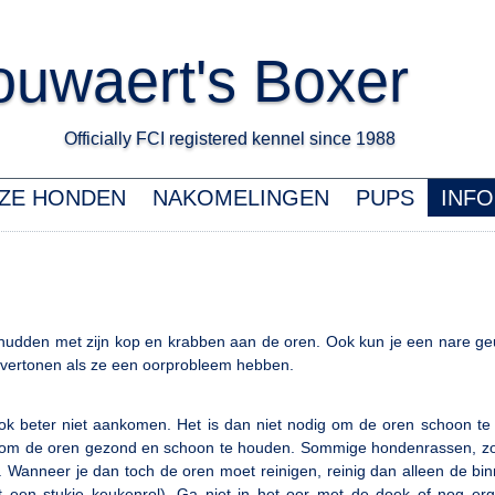
uwaert's Boxer
Officially FCI registered kennel since 1988 K
ZE HONDEN
NAKOMELINGEN
PUPS
INFO
schudden met zijn kop en krabben aan de oren. Ook kun je een nare geu
n vertonen als ze een oorprobleem hebben.
r ook beter niet aankomen. Het is dan niet nodig om de oren schoon t
at om de oren gezond en schoon te houden. Sommige hondenrassen, zo
n. Wanneer je dan toch de oren moet reinigen, reinig dan alleen de bi
 een stukje keukenrol). Ga niet in het oor met de doek of nog er