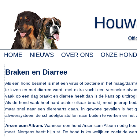
Houwa
Offic
HOME
NIEUWS
OVER ONS
ONZE HON
Braken en Diarree
Als een hond besmet is met een virus of bacterie in het maag/darmk
te lozen en met diarree wordt met extra vocht een versnelde afvoer
vaak op een dag braakt en diarree heeft dan is de kans op uitdrogi
Als de hond vaak heel hard achter elkaar braakt, moet je erop beda
maar snel naar een dierenarts gaan. In gewone gevallen is het g
afweersysteem de schadelijke stoffen naar buiten te werken en het 
Arsenicum Album.
Wanneer een hond Arsenicum Album nodig heeft, is
moet. Nergens heeft hij rust. De hond is kouwelijk en zoekt de wa