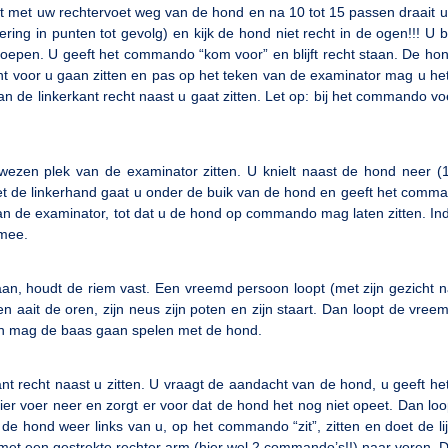
t met uw rechtervoet weg van de hond en na 10 tot 15 passen draait u
 in punten tot gevolg) en kijk de hond niet recht in de ogen!!! U blij
oepen. U geeft het commando “kom voor” en blijft recht staan. De ho
ht voor u gaan zitten en pas op het teken van de examinator mag u 
 de linkerkant recht naast u gaat zitten. Let op: bij het commando voe
ezen plek van de examinator zitten. U knielt naast de hond neer (
t de linkerhand gaat u onder de buik van de hond en geeft het comma
an de examinator, tot dat u de hond op commando mag laten zitten. In
 mee.
an, houdt de riem vast. Een vreemd persoon loopt (met zijn gezicht 
n aait de oren, zijn neus zijn poten en zijn staart. Dan loopt de vree
Dan mag de baas gaan spelen met de hond.
ant recht naast u zitten. U vraagt de aandacht van de hond, u geeft 
ier voer neer en zorgt er voor dat de hond het nog niet opeet. Dan loo
 de hond weer links van u, op het commando “zit”, zitten en doet de li
 met een gestrekte rechter arm (hier wel 2 commando’s!!) naar voren.