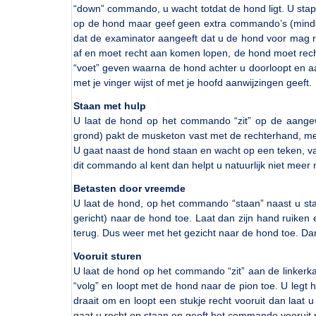
“down” commando, u wacht totdat de hond ligt. U stap
op de hond maar geef geen extra commando’s (mindering
dat de examinator aangeeft dat u de hond voor mag r
af en moet recht aan komen lopen, de hond moet rec
“voet” geven waarna de hond achter u doorloopt en aan
met je vinger wijst of met je hoofd aanwijzingen geeft.
Staan met hulp
U laat de hond op het commando “zit” op de aangew
grond) pakt de musketon vast met de rechterhand, me
U gaat naast de hond staan en wacht op een teken, v
dit commando al kent dan helpt u natuurlijk niet meer
Betasten door vreemde
U laat de hond, op het commando “staan” naast u sta
gericht) naar de hond toe. Laat dan zijn hand ruiken e
terug. Dus weer met het gezicht naar de hond toe. 
Vooruit sturen
U laat de hond op het commando “zit” aan de linkerk
“volg” en loopt met de hond naar de pion toe. U legt h
draait om en loopt een stukje recht vooruit dan laat u
gaat u recht op staan en geeft het commando vooruit