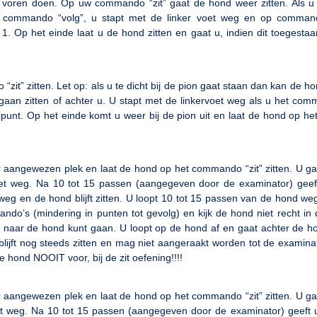
voren doen. Op uw commando “zit” gaat de hond weer zitten. Als u
 commando “volg”, u stapt met de linker voet weg en op comman
. Op het einde laat u de hond zitten en gaat u, indien dit toegestaa
it” zitten. Let op: als u te dicht bij de pion gaat staan dan kan de ho
 gaan zitten of achter u. U stapt met de linkervoet weg als u het com
jpunt. Op het einde komt u weer bij de pion uit en laat de hond op 
aangewezen plek en laat de hond op het commando “zit” zitten. U ga
et weg. Na 10 tot 15 passen (aangegeven door de examinator) geeft
eg en de hond blijft zitten. U loopt 10 tot 15 passen van de hond weg
o’s (mindering in punten tot gevolg) en kijk de hond niet recht in 
rug naar de hond kunt gaan. U loopt op de hond af en gaat achter de 
lijft nog steeds zitten en mag niet aangeraakt worden tot de examina
 hond NOOIT voor, bij de zit oefening!!!!
aangewezen plek en laat de hond op het commando “zit” zitten. U ga
t weg. Na 10 tot 15 passen (aangegeven door de examinator) geeft u