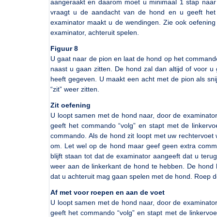
aangeraakt en daarom moet u minimaal 1 stap naar 
vraagt u de aandacht van de hond en u geeft het
examinator maakt u de wendingen. Zie ook oefening 1
examinator, achteruit spelen.
Figuur 8
U gaat naar de pion en laat de hond op het commando “z
naast u gaan zitten. De hond zal dan altijd of voor u
heeft gegeven. U maakt een acht met de pion als sni
“zit” weer zitten.
Zit oefening
U loopt samen met de hond naar, door de examinator 
geeft het commando “volg” en stapt met de linkervo
commando. Als de hond zit loopt met uw rechtervoet w
om. Let wel op de hond maar geef geen extra command
blijft staan tot dat de examinator aangeeft dat u te
weer aan de linkerkant de hond te hebben. De hond b
dat u achteruit mag gaan spelen met de hond. Roep de
Af met voor roepen en aan de voet
U loopt samen met de hond naar, door de examinator 
geeft het commando “volg” en stapt met de linkervoe