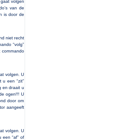
 gaat volgen
do’s van de
n is door de
nd niet recht
mando “volg”
het commando
at volgen. U
 u een “zit”
 en draait u
de ogen!!! U
hond door om
tor aangeeft
at volgen. U
 een “af” of