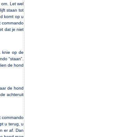
 om. Let wel
ft staan tot
nd komt op u
het commando
t dat je niet
1 knie op de
ndo “staan”.
dien de hond
naar de hond
mde achteruit
het commando
pt u terug, u
jn er af. Dan
 De hond mag